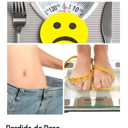
C
O
P
A
R
A
C
O
M
I
D
A
C
A
L
I
E
N
T
E