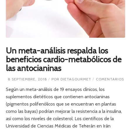
U
R
A
S
Q
U
E
M
A
R
Un meta-análisis respalda los
C
beneficios cardio-metabólicos de
A
N
las antocianinas
L
A
D
E
8 SEPTIEMBRE, 2018
POR
DIETAGOURMET
COMENTARIOS
I
N
F
U
Según un meta-análisis de 19 ensayos clínicos, los
E
N
suplementos dietéticos que contienen antocianinas
R
M
E
(pigmentos polifenólicos que se encuentran en plantas
E
N
T
como las bayas) podrían mejorar la resistencia a la insulina,
C
A
I
así como los niveles de colesterol. Los científicos de la
-
A
A
Universidad de Ciencias Médicas de Teherán en Irán
N