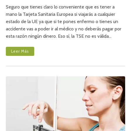
S
N
C
¿
Seguro que tienes claro lo conveniente que es tener a
A
C
mano la Tarjeta Sanitaria Europea si viajarás a cualquier
R
U
D
estado de la UE ya que si te pones enfermo o tienes un
Á
I
L
accidente vas a poder ir al médico y no deberás pagar por
O
E
-
esta razón ningún dinero. Eso sí, la TSE no es válida…
S
M
S
E
O
T
N
Leer Más
A
L
B
O
Ó
S
L
L
I
Í
C
M
O
I
S
T
D
E
E
S
L
D
A
E
S
L
A
A
N
T
T
A