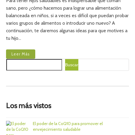
Para tener hijos saludables es indispensable que coman
I
sano, pero ¿cómo hacemos para lograr una alimentación
M
E
balanceada en niños, si a veces es difícil que puedan probar
N
varios grupos de alimentos o introducir uno nuevo? A
T
A
continuación, te daremos algunas ideas para que motives a
C
tu hijo…
I
Ó
N
B
Leer Más
A
B
L
Buscar
u
A
s
N
c
C
a
E
A
r
D
A
Los más vistos
E
N
N
I
El poder de la CoQ10 para promover el
Ñ
envejecimiento saludable
O