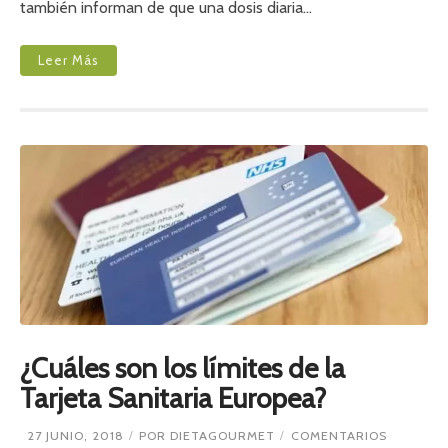
también informan de que una dosis diaria…
Á
L
I
S
Leer Más
I
S
R
E
S
P
A
L
D
A
L
O
S
B
E
N
E
¿Cuáles son los límites de la
F
I
Tarjeta Sanitaria Europea?
C
I
O
E
27 JUNIO, 2018
POR
DIETAGOURMET
COMENTARIOS