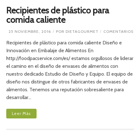
Recipientes de plástico para
comida caliente
E
25 NOVIEMBRE, 2016
POR
DIETAGOURMET
COMENTARIOS
N
R
Recipientes de plástico para comida caliente Diseño e
E
Innovación en Embalaje de Alimentos En
C
http://foodpacservice.com/es/ estamos orgullosos de liderar
I
P
el camino en el diseño de envases de alimentos con
I
nuestro dedicado Estudio de Diseño y Equipo. El equipo de
E
N
diseño nos distingue de otros fabricantes de envases de
T
alimentos. Tenemos una reputación sobresaliente para
E
S
desarrollar…
D
E
P
Leer Más
L
Á
S
T
I