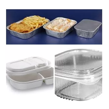
O
M
Í
A
E
S
P
A
Ñ
O
L
A
T
R
I
U
N
F
A
?