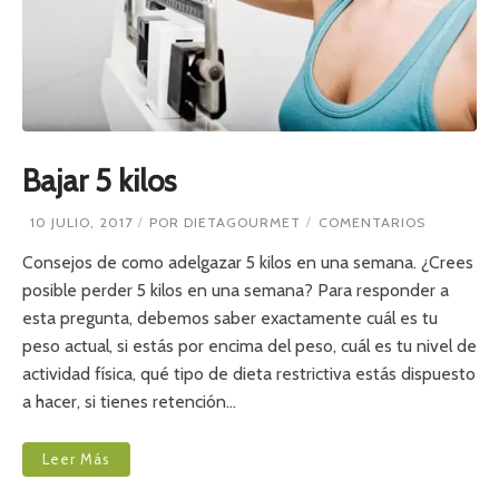
O
R
C
J
I
E
A
T
N
A
I
S
N
A
A
N
S
I
Bajar 5 kilos
T
A
E
10 JULIO, 2017
POR
DIETAGOURMET
COMENTARIOS
R
N
I
B
Consejos de como adelgazar 5 kilos en una semana. ¿Crees
A
A
E
posible perder 5 kilos en una semana? Para responder a
J
U
esta pregunta, debemos saber exactamente cuál es tu
A
R
R
O
peso actual, si estás por encima del peso, cuál es tu nivel de
5
P
actividad física, qué tipo de dieta restrictiva estás dispuesto
K
E
I
A
a hacer, si tienes retención…
L
?
O
S
Leer Más