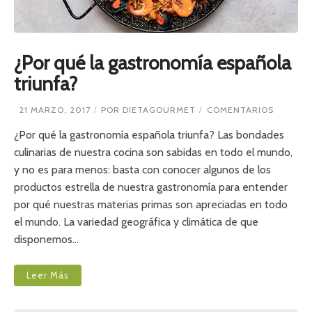
¿Por qué la gastronomía española
triunfa?
E
21 MARZO, 2017
POR
DIETAGOURMET
COMENTARIOS
N
¿
¿Por qué la gastronomía española triunfa? Las bondades
P
culinarias de nuestra cocina son sabidas en todo el mundo,
O
y no es para menos: basta con conocer algunos de los
R
Q
productos estrella de nuestra gastronomía para entender
U
por qué nuestras materias primas son apreciadas en todo
É
L
el mundo. La variedad geográfica y climática de que
A
disponemos…
G
A
S
T
Leer Más
R
O
N