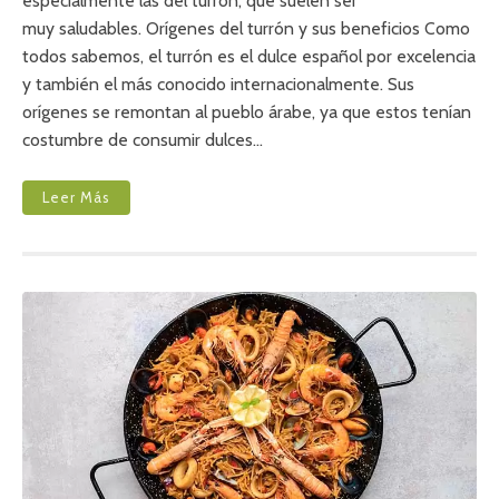
especialmente las del turrón, que suelen ser
F
muy saludables. Orígenes del turrón y sus beneficios Como
I
todos sabemos, el turrón es el dulce español por excelencia
C
I
y también el más conocido internacionalmente. Sus
O
orígenes se remontan al pueblo árabe, ya que estos tenían
S
D
costumbre de consumir dulces…
E
L
T
Leer Más
U
R
R
Ó
N