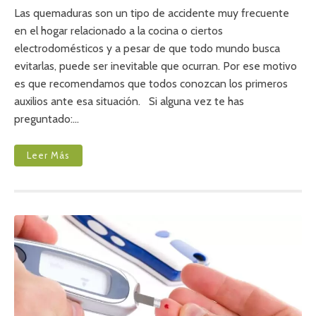
P
Las quemaduras son un tipo de accidente muy frecuente
R
en el hogar relacionado a la cocina o ciertos
I
electrodomésticos y a pesar de que todo mundo busca
M
E
evitarlas, puede ser inevitable que ocurran. Por ese motivo
R
es que recomendamos que todos conozcan los primeros
O
S
auxilios ante esa situación. Si alguna vez te has
A
preguntado:…
U
X
I
L
Leer Más
I
O
S
P
A
R
A
Q
U
E
M
A
D