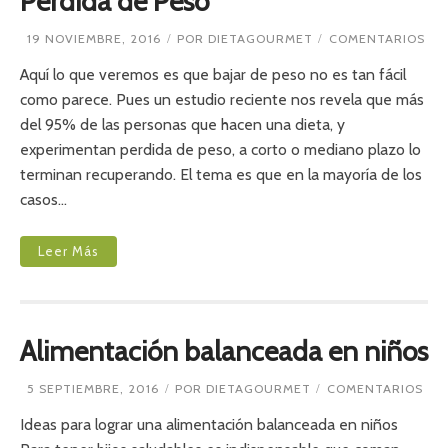
Perdida de Peso
E
19 NOVIEMBRE, 2016
POR
DIETAGOURMET
COMENTARIOS
N
P
Aquí lo que veremos es que bajar de peso no es tan fácil
E
como parece. Pues un estudio reciente nos revela que más
R
del 95% de las personas que hacen una dieta, y
D
I
experimentan perdida de peso, a corto o mediano plazo lo
D
terminan recuperando. El tema es que en la mayoría de los
A
D
casos…
E
P
E
Leer Más
S
O
Alimentación balanceada en niños
E
5 SEPTIEMBRE, 2016
POR
DIETAGOURMET
COMENTARIOS
N
A
Ideas para lograr una alimentación balanceada en niños
L