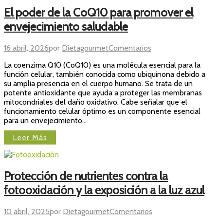
El poder de la CoQ10 para promover el
envejecimiento saludable
en
16 abril, 2026
por
Dietagourmet
Comentarios
El
La coenzima Q10 (CoQ10) es una molécula esencial para la
poder
función celular, también conocida como ubiquinona debido a
de
su amplia presencia en el cuerpo humano. Se trata de un
la
potente antioxidante que ayuda a proteger las membranas
CoQ10
mitocondriales del daño oxidativo. Cabe señalar que el
para
funcionamiento celular óptimo es un componente esencial
promover
para un envejecimiento…
el
envejecimiento
Leer Más
saludable
Protección de nutrientes contra la
fotooxidación y la exposición a la luz azul
en
10 abril, 2025
por
Dietagourmet
Comentarios