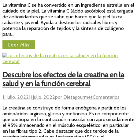
La vitamina C se ha convertido en un ingrediente estrella en el
razones
cuidado de la piel. La vitamina C (ácido ascórbico) está cargada
por
de antioxidantes que se sabe que hacen que la piel luzca
las
radiante y juvenil. Ayuda a destruir los radicales libres y
que
potencia la reparación de tejidos y la síntesis de colágeno
la
para…
vitamina
C
Leer Más
es
buena
para
la
piel
Descubre los efectos de la creatina en la
salud y en la función cerebral
en
11 julio, 2022
11 julio, 2022
por
Dietagourmet
Comentarios
Descubr
La creatina se construye de forma endógena a partir de los
los
aminoácidos arginina, glicina y metionina. Es un componente
efectos
que participa en la contracción muscular con aproximadamente
de
el 95% almacenado en el músculo esquelético, en particular
la
en las fibras tipo 2. Cabe destacar que dos tercios de la
creatina
creatina intramuscular es fosfocreatina (PCr) y el…