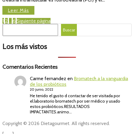
en
la
Leer Más
salud
y
Paginación
Page
Page
Page
1
2
…
6
Siguiente página
en
Buscar
la
de
Buscar
función
entradas
cerebral
Los más vistos
Comentarios Recientes
Carme fernandez
en
Bromatech a la vanguardia
de los probióticos
20 junio, 2022
He tenido el gusto d contactar de ser visitada por
el.laboratorio bromatech por ser médico y usado
estos probióticos.RESULTADOS
IMPACTANTES.animo…
Copyright © 2026 Dietagourmet. All rights reserved.
[
Up
]