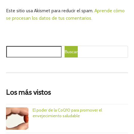
Este sitio usa Akismet para reducir el spam.
Aprende cómo
se procesan los datos de tus comentarios.
B
Buscar
u
s
c
a
r
Los más vistos
El poder de la CoQ10 para promover el
envejecimiento saludable