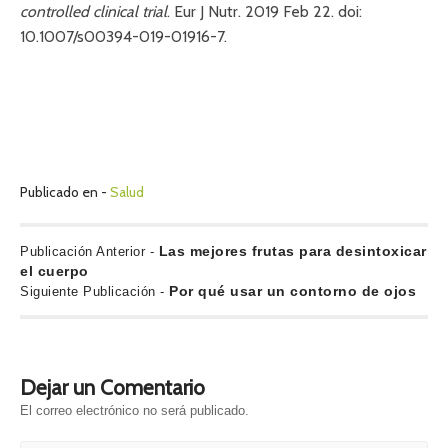
controlled clinical trial
. Eur J Nutr. 2019 Feb 22. doi:
10.1007/s00394-019-01916-7.
Publicado en -
Salud
N
P
Las mejores frutas para desintoxicar
Publicación Anterior -
u
el cuerpo
a
b
S
Por qué usar un contorno de ojos
Siguiente Publicación -
v
l
i
i
g
e
c
u
g
a
i
Dejar un Comentario
c
e
a
i
n
El correo electrónico no será publicado.
c
ó
t