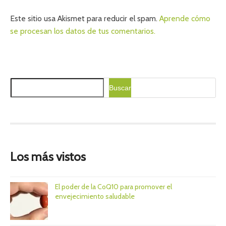
Este sitio usa Akismet para reducir el spam.
Aprende cómo
se procesan los datos de tus comentarios.
B
Buscar
u
s
c
a
r
Los más vistos
El poder de la CoQ10 para promover el
envejecimiento saludable