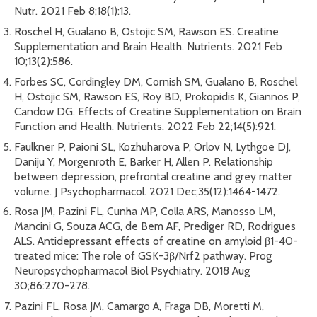
Nutr. 2021 Feb 8;18(1):13.
Roschel H, Gualano B, Ostojic SM, Rawson ES. Creatine
Supplementation and Brain Health. Nutrients. 2021 Feb
10;13(2):586.
Forbes SC, Cordingley DM, Cornish SM, Gualano B, Roschel
H, Ostojic SM, Rawson ES, Roy BD, Prokopidis K, Giannos P,
Candow DG. Effects of Creatine Supplementation on Brain
Function and Health. Nutrients. 2022 Feb 22;14(5):921.
Faulkner P, Paioni SL, Kozhuharova P, Orlov N, Lythgoe DJ,
Daniju Y, Morgenroth E, Barker H, Allen P. Relationship
between depression, prefrontal creatine and grey matter
volume. J Psychopharmacol. 2021 Dec;35(12):1464-1472.
Rosa JM, Pazini FL, Cunha MP, Colla ARS, Manosso LM,
Mancini G, Souza ACG, de Bem AF, Prediger RD, Rodrigues
ALS. Antidepressant effects of creatine on amyloid β1-40-
treated mice: The role of GSK-3β/Nrf2 pathway. Prog
Neuropsychopharmacol Biol Psychiatry. 2018 Aug
30;86:270-278.
Pazini FL, Rosa JM, Camargo A, Fraga DB, Moretti M,