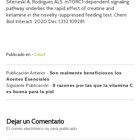
Siteneski A, Rodrigues ALS. mTORC1-dependent signaling
pathway underlies the rapid effect of creatine and
ketamine in the novelty-suppressed feeding test. Chem
Biol Interact. 2020 Dec 1;332:109281.
Publicado en -
Salud
N
P
Son realmente beneficiosos los
Publicación Anterior -
u
Aceites Esenciales
a
b
S
8 razones por las que la vitamina C
Siguiente Publicación -
v
l
i
es buena para la piel
i
g
e
c
u
g
a
i
c
e
a
Dejar un Comentario
i
n
c
ó
t
El correo electrónico no será publicado.
i
n
e