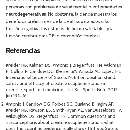
personas con problemas de salud mental o enfermedades
neurodegenerativas
. No obstante, la ciencia muestra los
beneficios preliminares de la creatina para apoyar la
función cognitiva, los estados de ánimo saludables y la
función cerebral para TBI o conmoción cerebral.
Referencias
Kreider RB, Kalman DS, Antonio J, Ziegenfuss TN, Wildman
R, Collins R, Candow DG, Kleiner SM, Almada AL, Lopez HL.
International Society of Sports Nutrition position stand:
safety and efficacy of creatine supplementation in
exercise, sport, and medicine. J Int Soc Sports Nutr. 2017
Jun 13;14:18.
Antonio J, Candow DG, Forbes SC, Gualano B, Jagim AR,
Kreider RB, Rawson ES, Smith-Ryan AE, VanDusseldorp TA,
Willoughby DS, Ziegenfuss TN. Common questions and
misconceptions about creatine supplementation: what
does the scientific evidence really show? J Int Soc Sports